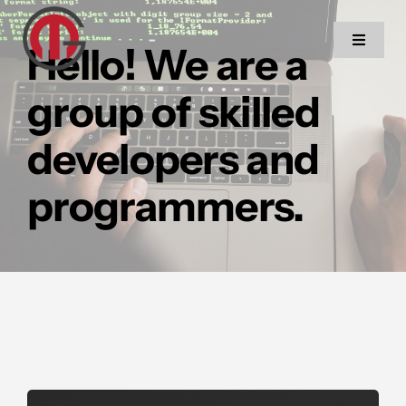
Skip
to
Hello! We are a
Toggle
Navigat
content
group of skilled
Home
developers and
Diensten
programmers.
Projecten
Contact