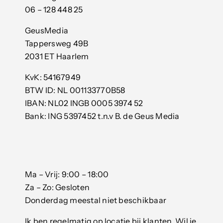
06 – 128 448 25
GeusMedia
Tappersweg 49B
2031 ET Haarlem
KvK: 54167949
BTW ID: NL 001133770B58
IBAN: NL02 INGB 0005 3974 52
Bank: ING 5397452 t.n.v B. de Geus Media
Ma – Vrij: 9:00 – 18:00
Za – Zo: Gesloten
Donderdag meestal niet beschikbaar
Ik ben regelmatig op locatie bij klanten. Wil je