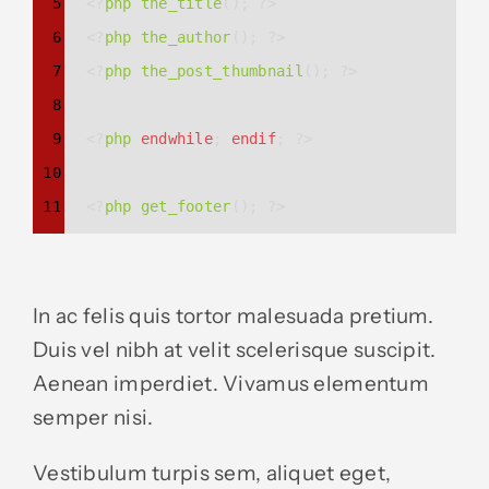
5
<?
php
the_title
(); 
?>
6
<?
php
the_author
(); 
?>
7
<?
php
the_post_thumbnail
(); 
?>
8
9
<?
php
endwhile
; 
endif
; 
?>
10
11
<?
php
get_footer
(); 
?>
In ac felis quis tortor malesuada pretium.
Duis vel nibh at velit scelerisque suscipit.
Aenean imperdiet. Vivamus elementum
semper nisi.
Vestibulum turpis sem, aliquet eget,