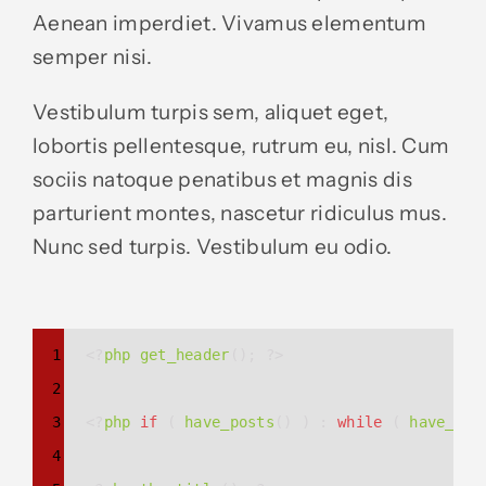
Aenean imperdiet. Vivamus elementum
semper nisi.
Vestibulum turpis sem, aliquet eget,
lobortis pellentesque, rutrum eu, nisl. Cum
sociis natoque penatibus et magnis dis
parturient montes, nascetur ridiculus mus.
Nunc sed turpis. Vestibulum eu odio.
Syntax
1
<?
php
get_header
(); 
?>
Highlighter
2
3
<?
php
if
 ( 
have_posts
() ) : 
while
 ( 
have_pos
4