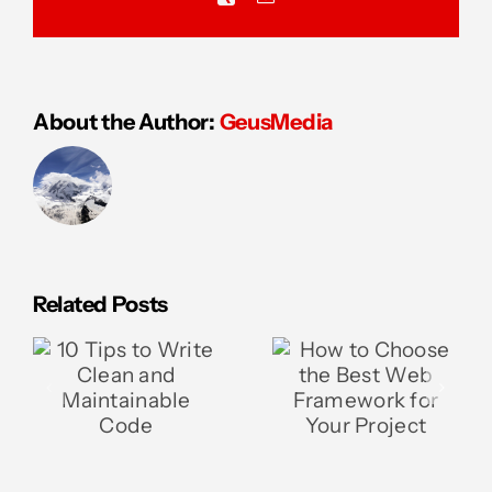
About the Author:
GeusMedia
How to Use
Related Posts
How to
Git and
Choose the
GitHub for
Best Web
d
Version
Framework
le
Control
for Your
and