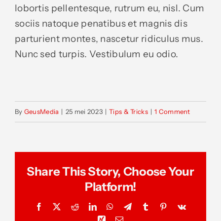
lobortis pellentesque, rutrum eu, nisl. Cum
sociis natoque penatibus et magnis dis
parturient montes, nascetur ridiculus mus.
Nunc sed turpis. Vestibulum eu odio.
By
GeusMedia
|
25 mei 2023
|
Tips & Tricks
|
1 Comment
Share This Story, Choose Your
Platform!
Facebook
X
Reddit
LinkedIn
WhatsApp
Telegram
Tumblr
Pinterest
Vk
Xing
Email