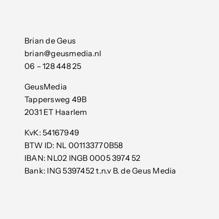
Brian de Geus
brian@geusmedia.nl
06 – 128 448 25
GeusMedia
Tappersweg 49B
2031 ET Haarlem
KvK: 54167949
BTW ID: NL 001133770B58
IBAN: NL02 INGB 0005 3974 52
Bank: ING 5397452 t.n.v B. de Geus Media