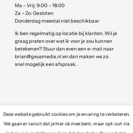
Ma – Vrij: 9:00 – 18:00
Za – Zo: Gesloten
Donderdag meestal niet beschikbaar
Ik ben regelmatig op locatie bij klanten. Wil je
graag praten over wat ik voor je zou kunnen
betekenen? Stuur dan even een e-mail naar
brian@geusmedia.nl en dan maken we zo
snel mogelijk een afspraak.
© 2012 - 2026 © GeusMedia - Alle rechten
Deze website gebruikt cookies om je ervaring te verbeteren.
voorbehouden.
Privacyreglement
&
We gaan er vanuit dat je hier ok mee bent, maar opt-out via
Cookiestatement
|
Algemene voorwaarden